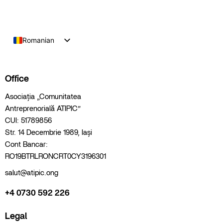
Romanian
Office
Asociația „Comunitatea
Antreprenorială ATIPIC”
CUI: 51789856
Str. 14 Decembrie 1989, Iași
Cont Bancar:
RO19BTRLRONCRT0CY3196301
salut@atipic.ong
+4 0730 592 226
Legal