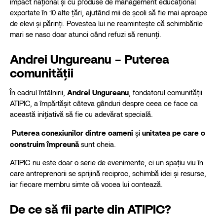
impact național și cu produse de management educațional
exportate în 10 alte țări, ajutând mii de școli să fie mai aproape
de elevi și părinți. Povestea lui ne reamintește că schimbările
mari se nasc doar atunci când refuzi să renunți.
Andrei Ungureanu – Puterea
comunității
În cadrul întâlnirii,
Andrei Ungureanu
, fondatorul comunității
ATIPIC, a împărtășit câteva gânduri despre ceea ce face ca
această inițiativă să fie cu adevărat specială.
Puterea conexiunilor dintre oameni
și
unitatea pe care o
construim împreună
sunt cheia.
ATIPIC nu este doar o serie de evenimente, ci un spațiu viu în
care antreprenorii se sprijină reciproc, schimbă idei și resurse,
iar fiecare membru simte că vocea lui contează.
De ce să fii parte din ATIPIC?