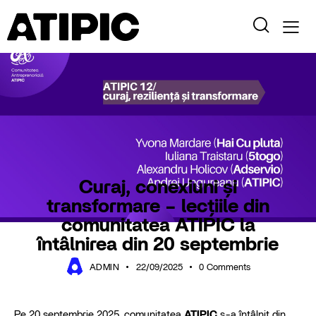
BLOG
MEET ATIPIC
Curaj, conexiuni și
transformare – lecțiile din
comunitatea ATIPIC la
întâlnirea din 20 septembrie
ADMIN
22/09/2025
0
Comments
Pe 20 septembrie 2025, comunitatea
ATIPIC
s-a întâlnit din