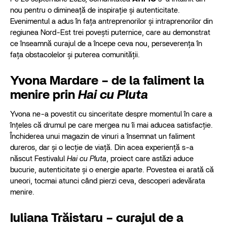
nou pentru o dimineață de inspirație și autenticitate.
Evenimentul a adus în fața antreprenorilor și intraprenorilor din
regiunea Nord-Est trei povești puternice, care au demonstrat
ce înseamnă curajul de a începe ceva nou, perseverența în
fața obstacolelor și puterea comunității.
Yvona Mardare – de la faliment la
menire prin
Hai cu Pluta
Yvona ne-a povestit cu sinceritate despre momentul în care a
înțeles că drumul pe care mergea nu îi mai aducea satisfacție.
Închiderea unui magazin de vinuri a însemnat un faliment
dureros, dar și o lecție de viață. Din acea experiență s-a
născut
Festivalul
Hai cu Pluta
, proiect care astăzi aduce
bucurie, autenticitate și o energie aparte. Povestea ei arată că
uneori, tocmai atunci când pierzi ceva, descoperi adevărata
menire.
Iuliana Trăistaru – curajul de a