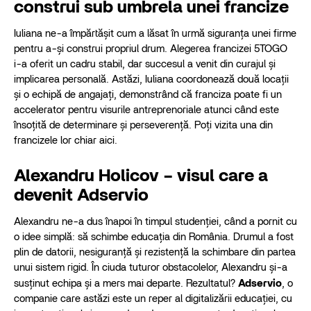
construi sub umbrela unei francize
Iuliana ne-a împărtășit cum a lăsat în urmă siguranța unei firme
pentru a-și construi propriul drum. Alegerea francizei 5TOGO
i-a oferit un cadru stabil, dar succesul a venit din curajul și
implicarea personală. Astăzi, Iuliana coordonează două locații
și o echipă de angajați, demonstrând că franciza poate fi un
accelerator pentru visurile antreprenoriale atunci când este
însoțită de determinare și perseverență. Poți vizita una din
francizele lor
chiar aici.
Alexandru Holicov – visul care a
devenit Adservio
Alexandru ne-a dus înapoi în timpul studenției, când a pornit cu
o idee simplă: să schimbe educația din România. Drumul a fost
plin de datorii, nesiguranță și rezistență la schimbare din partea
unui sistem rigid. În ciuda tuturor obstacolelor, Alexandru și-a
susținut echipa și a mers mai departe. Rezultatul?
Adservio
, o
companie care astăzi este un reper al digitalizării educației, cu