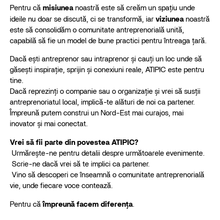
Pentru că
misiunea
noastră este să creăm un spațiu unde
ideile nu doar se discută, ci se transformă, iar
viziunea
noastră
este să consolidăm o comunitate antreprenorială unită,
capabilă să fie un model de bune practici pentru întreaga țară.
Dacă ești antreprenor sau intraprenor și cauți un loc unde să
găsești inspirație, sprijin și conexiuni reale, ATIPIC este pentru
tine.
Dacă reprezinți o companie sau o organizație și vrei să susții
antreprenoriatul local, implică-te alături de noi ca partener.
Împreună putem construi un Nord-Est mai curajos, mai
inovator și mai conectat.
Vrei să fii parte din povestea ATIPIC?
Urmărește-ne pentru detalii despre următoarele evenimente.
Scrie-ne dacă vrei să te implici ca partener.
Vino să descoperi ce înseamnă o comunitate antreprenorială
vie, unde fiecare voce contează.
Pentru că
împreună facem diferența
.