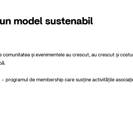
 un model sustenabil
e comunitatea și evenimentele au crescut, au crescut și costur
pă.
– programul de membership care susține activitățile asociație