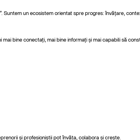
. Suntem un ecosistem orientat spre progres: învățare, conte
ai bine conectați, mai bine informați și mai capabili să cons
enorii și profesioniștii pot învăța, colabora și crește.