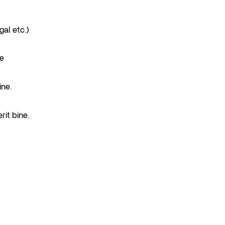
gal etc.)
le
ine.
rit bine.