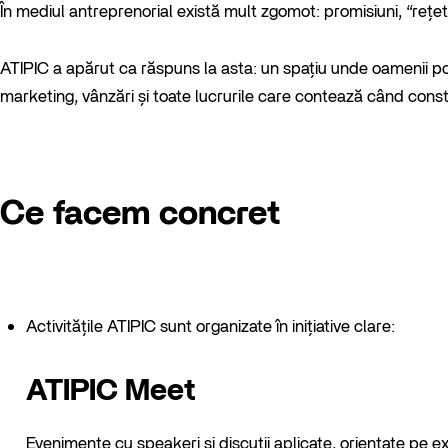
În mediul antreprenorial există mult zgomot: promisiuni, “rețe
ATIPIC a apărut ca răspuns la asta: un spațiu unde oamenii pot 
marketing, vânzări și toate lucrurile care contează când constr
Ce facem concret
Activitățile ATIPIC sunt organizate în inițiative clare:
ATIPIC Meet
Evenimente cu speakeri și discuții aplicate, orientate pe e