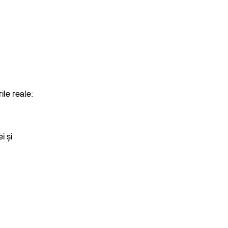
ile reale:
i și