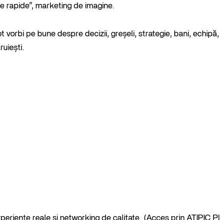
te rapide”, marketing de imagine.
vorbi pe bune despre decizii, greșeli, strategie, bani, echipă,
uiești.
xperiențe reale și networking de calitate. (Acces prin ATIPIC P