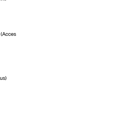
. (Acces
lus)